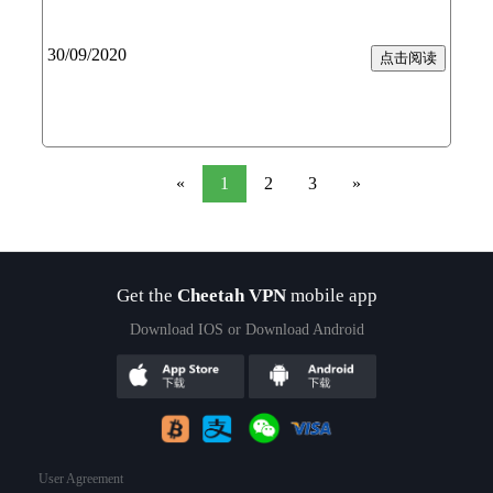
30/09/2020
点击阅读
«
1
2
3
»
Get the
Cheetah VPN
mobile app
Download IOS or Download Android
User Agreement