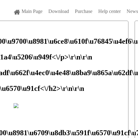
Main Page
Download
Purchase
Help center
News 
0\u9700\u8981\u6ce8\u610f\u76845\u4ef6\u
f1a4\u5206\u949f<\/p>\r\n\r\n
7adf\u662f\u4ec0\u4e48\u8ba9\u865a\u62df
\u6570\u91cf<\/h2>\r\n\r\n
0\u8981\u6709\u8db3\u591f\u6570\u91cf\u76