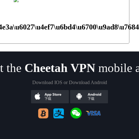
4e3a\u6027\u4ef7\u6bd4\u6700\u9ad8\u7684
t the
Cheetah VPN
mobile 
Download IOS or Download Android